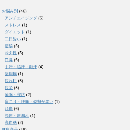
お悩み別
(46)
アンチエイジング
(5)
ストレス
(1)
ダイエット
(1)
二日酔い
(1)
便秘
(5)
冷え性
(5)
口臭
(6)
手汗・脇汗・顔汗
(4)
歯周病
(1)
疲れ目
(5)
疲労
(5)
睡眠・寝坊
(2)
肩こり・腰痛・姿勢が悪い
(1)
頭痛
(6)
頻尿・尿漏れ
(1)
高血糖
(2)
健康商品
(48)