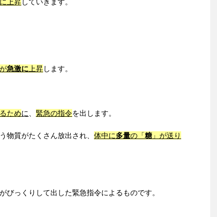
に上昇
していきます。
が
急激に
上昇
します。
るため
に
、
緊急の指令
を出します。
う物質がたくさん放出され、
体中に
多量
の「
糖
」が送り
がびっくりして出した緊急指令によるものです。