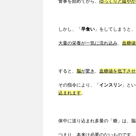
食事を始めてから、
ゆっくりと緩やか
しかし、「
早食い
」をしてしまうと、
大量の栄養が一気に流れ込み
、
血糖値
すると、
脳
が驚き
、
血糖値を低下させ
その指令により、「
インスリン
」とい
込まれます
。
体中に送り込まれ多量の「糖」は、脳
つまり、
本来は必要のないもの
です。