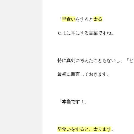
「
早食い
をすると
太る
」
たまに耳にする言葉ですね。
特に真剣に考えたこともないし、「ど
最初に断言しておきます。
「
本当です！
」
早食いをすると、太ります
。