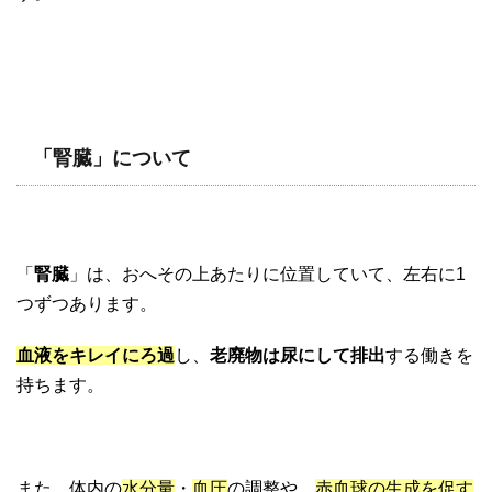
「腎臓」について
「
腎臓
」は、おへその上あたりに位置していて、左右に1
つずつあります。
血液をキレイにろ過
し、
老廃物は尿にして排出
する働きを
持ちます。
また、体内の
水分量
・
血圧
の調整
や、
赤血球の生成を促す