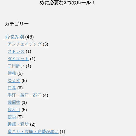
めに必要な3つのルール！
カテゴリー
お悩み別
(46)
アンチエイジング
(5)
ストレス
(1)
ダイエット
(1)
二日酔い
(1)
便秘
(5)
冷え性
(5)
口臭
(6)
手汗・脇汗・顔汗
(4)
歯周病
(1)
疲れ目
(5)
疲労
(5)
睡眠・寝坊
(2)
肩こり・腰痛・姿勢が悪い
(1)