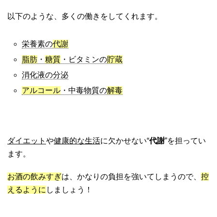
以下のような、多くの働きをしてくれます。
栄養素の
代謝
脂肪
・
糖質
・ビタミンの
貯蔵
消化液の分泌
アルコール
・中毒物質の
解毒
ダイエット
や
健康的な生活
に欠かせない“
代謝
”を担ってい
ます。
お酒の飲みすぎ
は、かなりの負担を強いてしまうので、
控
えるように
しましょう！