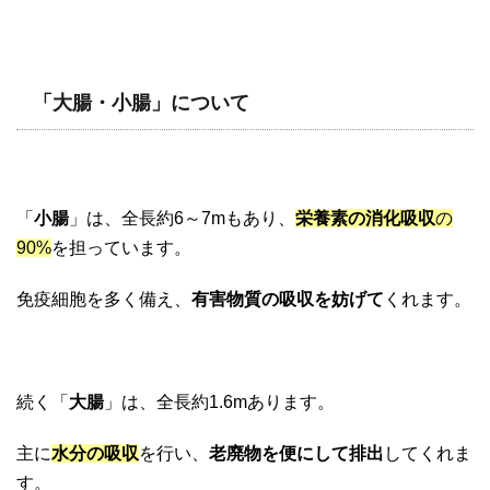
「大腸・小腸」について
「
小腸
」は、全長約6～7mもあり、
栄養素の消化吸収
の
90%
を担っています。
免疫細胞を多く備え、
有害物質の吸収を妨げて
くれます。
続く「
大腸
」は、全長約1.6mあります。
主に
水分の吸収
を行い、
老廃物を便にして排出
してくれま
す。