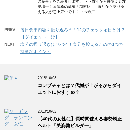
の葉茶」をご紹介します。 ＞＞青汁から乗換える方
急増中！国産桑の葉茶「糖煎坊」 青汁から乗り換
える人が急上昇中です！ ・今現在 …
PREV
毎日食事内容を振り返ろう！14のチェック項目とは？
【ダイエット向け】
NEXT
塩分の摂り過ぎはヤバイ！塩分を控えるための3つの
簡単なポイント
2018/10/08
コンブチャとは？代謝が上がるからダイ
エットにおすすめ？
2018/10/02
【40代の女性に】長時間使える姿勢矯正
ベルト「美姿勢ビルダー」