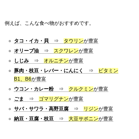
例えば、こんな食べ物がおすすめです。
タコ・イカ・貝
⇒
タウリン
が豊富
オリーブ油
⇒
スクワレン
が豊富
しじみ
⇒
オルニチン
が豊富
豚肉・枝豆・レバー・にんにく
⇒
ビタミン
B1、B6
が豊富
ウコン・カレー粉
⇒
クルクミン
が豊富
ごま
⇒
ゴマリグナン
が豊富
サバ・サワラ・高野豆腐
⇒
リジン
が豊富
納豆・豆腐・枝豆
⇒
大豆サポニン
が豊富