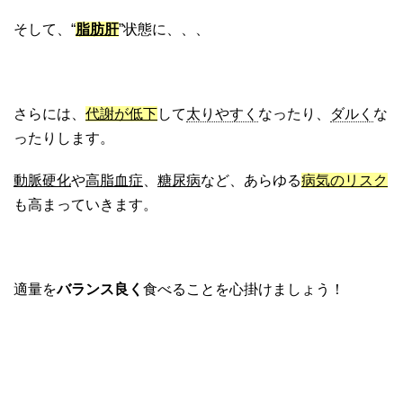
そして、“
脂肪肝
”状態に、、、
さらには、
代謝が低下
して
太りやすく
なったり、
ダルく
な
ったりします。
動脈硬化
や
高脂血症
、
糖尿病
など、あらゆる
病気のリスク
も高まっていきます。
適量を
バランス良く
食べることを心掛けましょう！