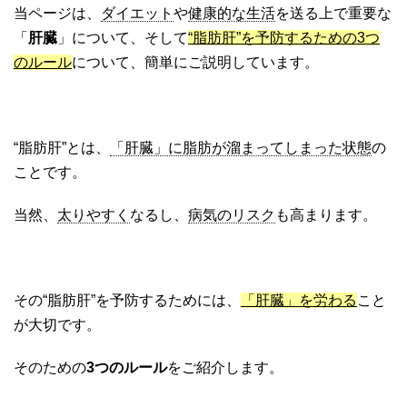
当ページは、
ダイエット
や
健康的な生活
を送る上で重要な
「
肝臓
」について、そして
“脂肪肝”を予防するための3つ
のルール
について、簡単にご説明しています。
“脂肪肝”とは、
「肝臓」に脂肪が溜まってしまった状態
の
ことです。
当然、
太りやすく
なるし、
病気のリスク
も高まります。
その“脂肪肝”を予防するためには、
「肝臓」を労わる
こと
が大切です。
そのための
3つのルール
をご紹介します。