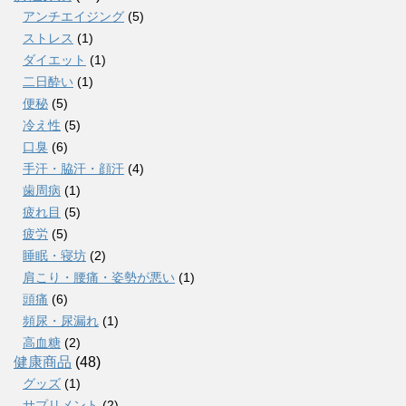
アンチエイジング
(5)
ストレス
(1)
ダイエット
(1)
二日酔い
(1)
便秘
(5)
冷え性
(5)
口臭
(6)
手汗・脇汗・顔汗
(4)
歯周病
(1)
疲れ目
(5)
疲労
(5)
睡眠・寝坊
(2)
肩こり・腰痛・姿勢が悪い
(1)
頭痛
(6)
頻尿・尿漏れ
(1)
高血糖
(2)
健康商品
(48)
グッズ
(1)
サプリメント
(2)