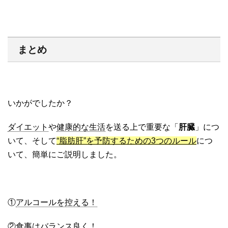
まとめ
いかがでしたか？
ダイエット
や
健康的な生活
を送る上で重要な「
肝臓
」につ
いて、そして
“脂肪肝”を予防するための3つのルール
につ
いて、簡単にご説明しました。
①
アルコールを控える！
②
食事はバランス良く！