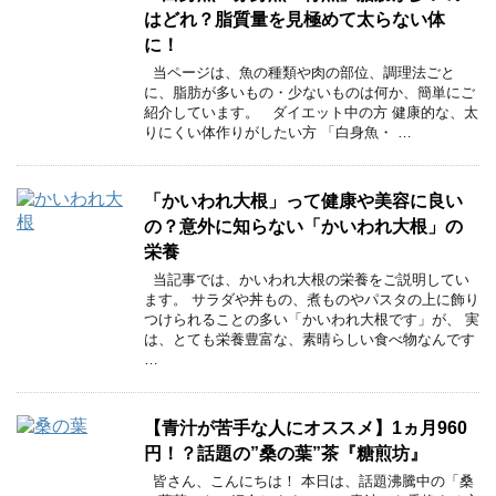
はどれ？脂質量を見極めて太らない体
に！
当ページは、魚の種類や肉の部位、調理法ごと
に、脂肪が多いもの・少ないものは何か、簡単にご
紹介しています。 ダイエット中の方 健康的な、太
りにくい体作りがしたい方 「白身魚・ …
「かいわれ大根」って健康や美容に良い
の？意外に知らない「かいわれ大根」の
栄養
当記事では、かいわれ大根の栄養をご説明してい
ます。 サラダや丼もの、煮ものやパスタの上に飾り
つけられることの多い「かいわれ大根です」が、 実
は、とても栄養豊富な、素晴らしい食べ物なんです
…
【青汁が苦手な人にオススメ】1ヵ月960
円！？話題の”桑の葉”茶『糖煎坊』
皆さん、こんにちは！ 本日は、話題沸騰中の「桑