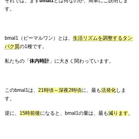
それでは、まず
bmal1
とは何なのか、簡単にご説明しま
す。
bmal1（ビーマルワン）とは、
生活リズムを調整するタン
パク質
の1種です。
私たちの「
体内時計
」に大きく関わっています。
このbmal1は、
21時頃～深夜2時頃
に、最も
活発化
しま
す。
逆に、
15時前後
になると、bmal1の量は、最も
減ります
。