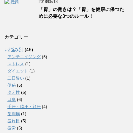
2018/05/18
「胃」の働きは？「胃」を健康に保つた
めに必要な3つのルール！
カテゴリー
お悩み別
(46)
アンチエイジング
(5)
ストレス
(1)
ダイエット
(1)
二日酔い
(1)
便秘
(5)
冷え性
(5)
口臭
(6)
手汗・脇汗・顔汗
(4)
歯周病
(1)
疲れ目
(5)
疲労
(5)