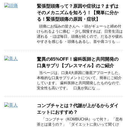
緊張型頭痛って？原因や症状は？まずは
そのメカニズムを知ろう！【簡単に分か
る！緊張型頭痛の原因・症状】
頭痛にお悩みの皆さんへ ・頭がギューっと締め付
けられるように痛む ・少し我慢すれば、日常生活は
遅れる ・ほぼ毎日、頭痛が続くので、だるさや疲れ
やすさを感じる ・頭痛もあるし、首や肩コリも …
驚異の85%OFF！歯科医師と共同開発の
口臭サプリ【ブレスマイル】のご紹介
当ページは、口臭4大原因に徹底アプローチした、
本格的な口臭サプリメントについて、簡単にご紹介
しています。 歯科医師と共同開発したものなので、
安全性も高いです。 口臭が気にな …
コンブチャとは？代謝が上がるからダイ
エットにおすすめ？
「コンブチャ（KOMBUCHA）って何？」 「昆布
茶とは違うの？」 「ダイエットに良いって聞くけ