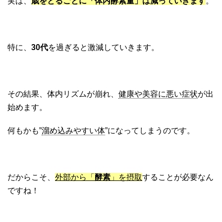
実は、
歳をとるごとに「体内酵素量」は減っていきます
。
特に、
30代
を過ぎると激減していきます。
その結果、体内リズムが崩れ、
健康や美容に悪い症状
が出
始めます。
何もかも”
溜め込みやすい体
”になってしまうのです。
だからこそ、
外部から「
酵素
」を摂取
することが必要なん
ですね！