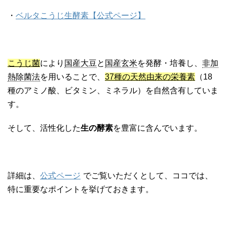
・
ベルタこうじ生酵素【公式ページ】
こうじ菌
により
国産大豆
と
国産玄米
を発酵・培養し、
非加
熱除菌法
を用いることで、
37種の天然由来の栄養素
（18
種のアミノ酸、ビタミン、ミネラル）を自然含有していま
す。
そして、活性化した
生の酵素
を豊富に含んでいます。
詳細は、
公式ページ
でご覧いただくとして、ココでは、
特に重要なポイントを挙げておきます。