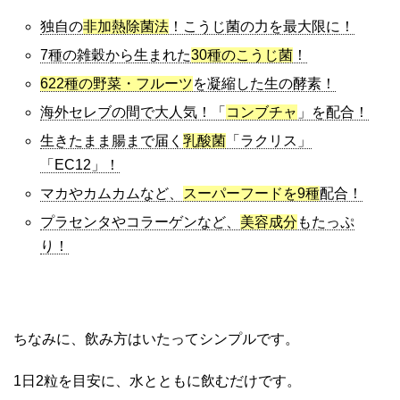
独自の
非加熱除菌法
！こうじ菌の力を最大限に！
7種の雑穀から生まれた
30種のこうじ菌
！
622種の野菜・フルーツ
を凝縮した生の酵素！
海外セレブの間で大人気！「
コンブチャ
」を配合！
生きたまま腸まで届く
乳酸菌
「ラクリス」
「EC12」！
マカやカムカムなど、
スーパーフードを9種
配合！
プラセンタやコラーゲンなど、
美容成分
もたっぷ
り！
ちなみに、飲み方はいたってシンプルです。
1日2粒を目安に、水とともに飲むだけです。