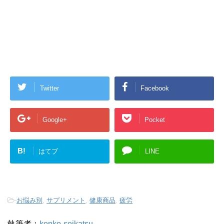
Twitter
Facebook
Google+
Pocket
B!
はてブ
LINE
-
お悩み別
,
サプリメント
,
健康商品
,
疲労
執筆者：
kenko-seikatsu