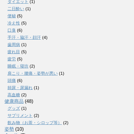
ダイエット
(1)
二日酔い
(1)
便秘
(5)
冷え性
(5)
口臭
(6)
手汗・脇汗・顔汗
(4)
歯周病
(1)
疲れ目
(5)
疲労
(5)
睡眠・寝坊
(2)
肩こり・腰痛・姿勢が悪い
(1)
頭痛
(6)
頻尿・尿漏れ
(1)
高血糖
(2)
健康商品
(48)
グッズ
(1)
サプリメント
(2)
飲み物（お茶・シロップ等）
(2)
姿勢
(10)