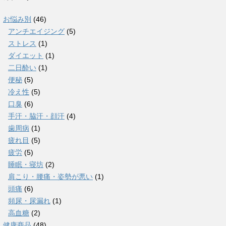
お悩み別
(46)
アンチエイジング
(5)
ストレス
(1)
ダイエット
(1)
二日酔い
(1)
便秘
(5)
冷え性
(5)
口臭
(6)
手汗・脇汗・顔汗
(4)
歯周病
(1)
疲れ目
(5)
疲労
(5)
睡眠・寝坊
(2)
肩こり・腰痛・姿勢が悪い
(1)
頭痛
(6)
頻尿・尿漏れ
(1)
高血糖
(2)
健康商品
(48)