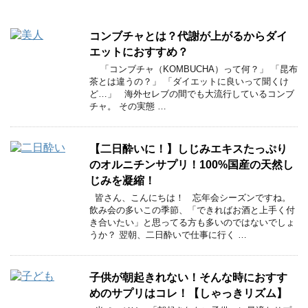
コンブチャとは？代謝が上がるからダイ
エットにおすすめ？
「コンブチャ（KOMBUCHA）って何？」 「昆布
茶とは違うの？」 「ダイエットに良いって聞くけ
ど…」 海外セレブの間でも大流行しているコンブ
チャ。 その実態 …
【二日酔いに！】しじみエキスたっぷり
のオルニチンサプリ！100%国産の天然し
じみを凝縮！
皆さん、こんにちは！ 忘年会シーズンですね。
飲み会の多いこの季節、「できればお酒と上手く付
き合いたい」と思ってる方も多いのではないでしょ
うか？ 翌朝、二日酔いで仕事に行く …
子供が朝起きれない！そんな時におすす
めのサプリはコレ！【しゃっきリズム】