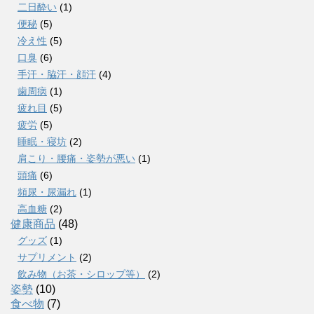
二日酔い
(1)
便秘
(5)
冷え性
(5)
口臭
(6)
手汗・脇汗・顔汗
(4)
歯周病
(1)
疲れ目
(5)
疲労
(5)
睡眠・寝坊
(2)
肩こり・腰痛・姿勢が悪い
(1)
頭痛
(6)
頻尿・尿漏れ
(1)
高血糖
(2)
健康商品
(48)
グッズ
(1)
サプリメント
(2)
飲み物（お茶・シロップ等）
(2)
姿勢
(10)
食べ物
(7)