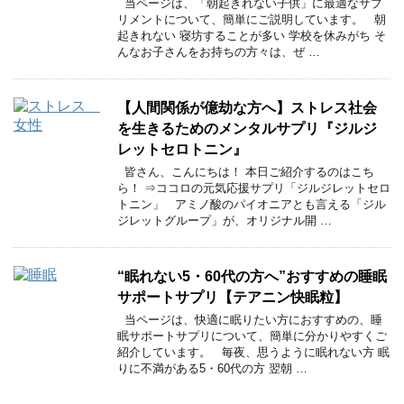
当ページは、「朝起きれない子供」に最適なサプ
リメントについて、簡単にご説明しています。 朝
起きれない 寝坊することが多い 学校を休みがち そ
んなお子さんをお持ちの方々は、ぜ …
【人間関係が億劫な方へ】ストレス社会
を生きるためのメンタルサプリ『ジルジ
レットセロトニン』
皆さん、こんにちは！ 本日ご紹介するのはこち
ら！ ⇒ココロの元気応援サプリ「ジルジレットセロ
トニン」 アミノ酸のパイオニアとも言える「ジル
ジレットグループ」が、オリジナル開 …
“眠れない5・60代の方へ”おすすめの睡眠
サポートサプリ【テアニン快眠粒】
当ページは、快適に眠りたい方におすすめの、睡
眠サポートサプリについて、簡単に分かりやすくご
紹介しています。 毎夜、思うように眠れない方 眠
りに不満がある5・60代の方 翌朝 …