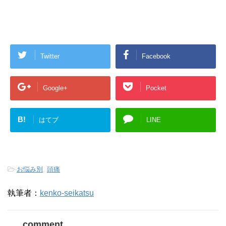
Twitter
Facebook
Google+
Pocket
B!
はてブ
LINE
-
お悩み別
,
頭痛
執筆者：
kenko-seikatsu
comment