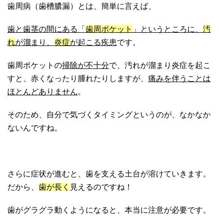
歯周病（歯槽膿漏）とは、簡単に言えば、
歯と歯茎の間にある「
歯周ポケット
」というところに、
汚
れ
が溜まり、
炎症
が起こる疾患
です。
歯周ポケットの
掃除が不十分
で、汚れが溜まり炎症を起こ
すと、赤くなったり腫れたりしますが、
痛みを伴うことは
ほとんどありません
。
そのため、自分で気づくタイミングというのが、なかなか
ないんですね。
さらに症状が進むと、歯を支える土台が溶けていきます。
だから、
歯が長く
見えるのですね！
歯がグラグラ動くようになると、本当に注意が必要です。