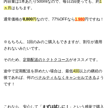
内容量は1本あたり500mlなので、毎日2回使っても、約
1
ヵ月
はもちます。
通常価格が
8,800
円
なので、77%OFFなら
1,980
円ですね！
※もちろん、1回のみのご購入もできますが、割引が適用
されないみたいです。
そのため、
定期配送のトクトクコース
がオススメです。
途中で定期配送を辞めたい場合は、最低
4回
以上の継続の
後であれば、何の
ペナルティもなくキャンセルできる
よう
です！
これなら、安心して「
まずは試しに！
」という感覚で購入