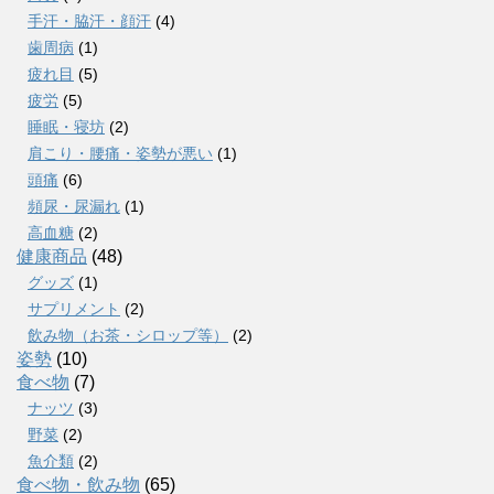
手汗・脇汗・顔汗
(4)
歯周病
(1)
疲れ目
(5)
疲労
(5)
睡眠・寝坊
(2)
肩こり・腰痛・姿勢が悪い
(1)
頭痛
(6)
頻尿・尿漏れ
(1)
高血糖
(2)
健康商品
(48)
グッズ
(1)
サプリメント
(2)
飲み物（お茶・シロップ等）
(2)
姿勢
(10)
食べ物
(7)
ナッツ
(3)
野菜
(2)
魚介類
(2)
食べ物・飲み物
(65)