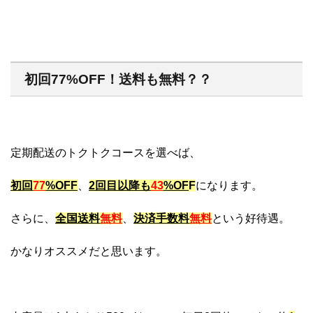
初回77%OFF！送料も無料？？
定期配送のトクトクコースを選べば、
初回
77
%OFF
、
2回目以降も
43
%OF
F
になります。
さらに、
全国送料
無料
、
決済手数料
無料
という好待遇。
かなりオススメだと思います。