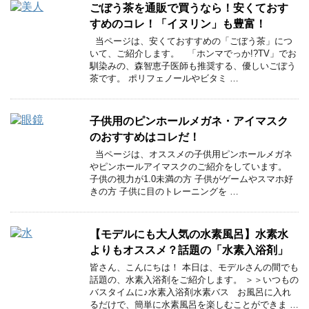
ごぼう茶を通販で買うなら！安くておす
すめのコレ！「イヌリン」も豊富！
当ページは、安くておすすめの「ごぼう茶」につ
いて、ご紹介します。 「ホンマでっか!?TV」でお
馴染みの、森智恵子医師も推奨する、優しいごぼう
茶です。 ポリフェノールやビタミ …
子供用のピンホールメガネ・アイマスク
のおすすめはコレだ！
当ページは、オススメの子供用ピンホールメガネ
やピンホールアイマスクのご紹介をしています。
子供の視力が1.0未満の方 子供がゲームやスマホ好
きの方 子供に目のトレーニングを …
【モデルにも大人気の水素風呂】水素水
よりもオススメ？話題の「水素入浴剤」
皆さん、こんにちは！ 本日は、モデルさんの間でも
話題の、水素入浴剤をご紹介します。 ＞＞いつもの
バスタイムに♪水素入浴剤水素バス お風呂に入れ
るだけで、簡単に水素風呂を楽しむことができま …