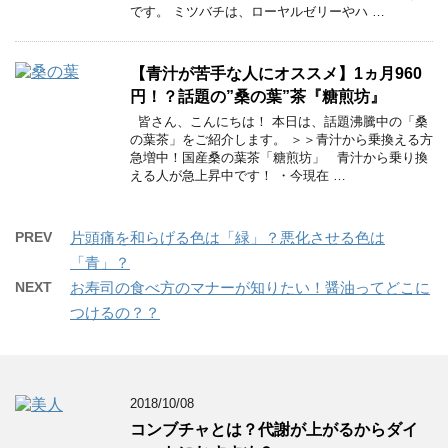
です。 ミツバチは、ローヤルゼリーやハ …
【青汁が苦手な人にオススメ】1ヵ月960
円！？話題の”桑の葉”茶『糖煎坊』
皆さん、こんにちは！ 本日は、話題沸騰中の「桑
の葉茶」をご紹介します。 ＞＞青汁から乗換える方
急増中！国産桑の葉茶「糖煎坊」 青汁から乗り換
える人が急上昇中です！ ・今現在 …
PREV
片頭痛を和らげる色は「緑」？悪化させる色は
「青」？
NEXT
お寿司の食べ方のマナーが知りたい！醤油ってどこに
つけるの？？
2018/10/08
コンブチャとは？代謝が上がるからダイ