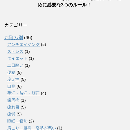
めに必要な3つのルール！
カテゴリー
お悩み別
(46)
アンチエイジング
(5)
ストレス
(1)
ダイエット
(1)
二日酔い
(1)
便秘
(5)
冷え性
(5)
口臭
(6)
手汗・脇汗・顔汗
(4)
歯周病
(1)
疲れ目
(5)
疲労
(5)
睡眠・寝坊
(2)
肩こり・腰痛・姿勢が悪い
(1)