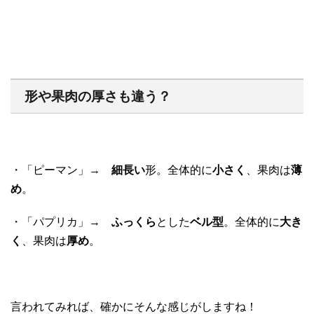
形や果肉の厚さも違う？
・「ピーマン」→
細長い
形。全体的に
小さく
、果肉は
薄
め
。
・「パプリカ」→
ふっくら
とした
ベル型
。全体的に
大き
く
、果肉は
厚め
。
言われてみれば、確かにそんな感じがしますね！