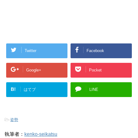
Twitter
Facebook
Google+
Pocket
B!
はてブ
LINE
-
姿勢
執筆者：
kenko-seikatsu