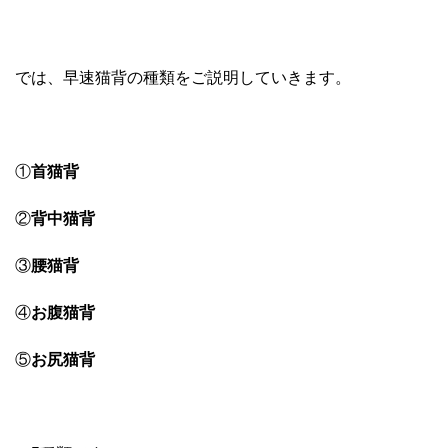
では、早速猫背の種類をご説明していきます。
①
首猫背
②
背中猫背
③
腰猫背
④
お腹猫背
⑤
お尻猫背