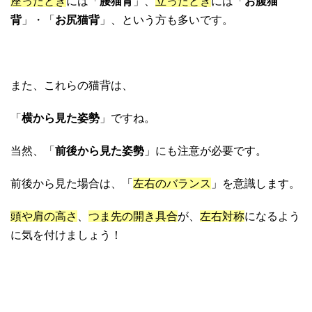
座ったとき
には「
腰猫背
」、
立ったとき
には「
お腹猫
背
」・「
お尻猫背
」、という方も多いです。
また、これらの猫背は、
「
横から見た姿勢
」ですね。
当然、「
前後から見た姿勢
」にも注意が必要です。
前後から見た場合は、「
左右のバランス
」を意識します。
頭や肩の高さ
、
つま先の開き具合
が、
左右対称
になるよう
に気を付けましょう！