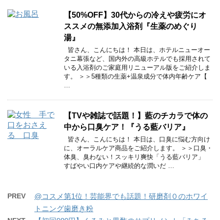
【50%OFF】30代からの冷えや疲労にオ
ススメの無添加入浴剤『生薬のめぐり
湯』
皆さん、こんにちは！ 本日は、ホテルニューオー
タニ幕張など、国内外の高級ホテルでも採用されて
いる入浴剤のご家庭用リニューアル版をご紹介しま
す。 ＞＞5種類の生薬+温泉成分で体内年齢ケア【
…
【TVや雑誌で話題！】藍のチカラで体の
中から口臭ケア！『うる藍バリア』
皆さん、こんにちは！ 本日は、口臭に悩む方向け
に、オーラルケア商品をご紹介します。 ＞＞口臭・
体臭、臭わない！スッキリ爽快「うる藍バリア」
すばやい口内ケアや継続的な潤いだ …
PREV
@コスメ第1位！芸能界でも話題！研磨剤０のホワイ
トニング歯磨き粉