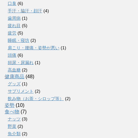
口臭
(6)
手汗・脇汗・顔汗
(4)
歯周病
(1)
疲れ目
(5)
疲労
(5)
睡眠・寝坊
(2)
肩こり・腰痛・姿勢が悪い
(1)
頭痛
(6)
頻尿・尿漏れ
(1)
高血糖
(2)
健康商品
(48)
グッズ
(1)
サプリメント
(2)
飲み物（お茶・シロップ等）
(2)
姿勢
(10)
食べ物
(7)
ナッツ
(3)
野菜
(2)
魚介類
(2)