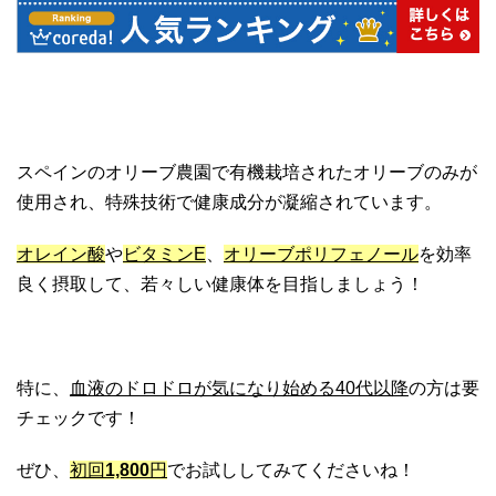
スペインのオリーブ農園で有機栽培されたオリーブのみが
使用され、特殊技術で健康成分が凝縮されています。
オレイン酸
や
ビタミンE
、
オリーブポリフェノール
を効率
良く摂取して、若々しい健康体を目指しましょう！
特に、
血液のドロドロが気になり始める40代以降
の方は要
チェックです！
ぜひ、
初回
1,800
円
でお試ししてみてくださいね！