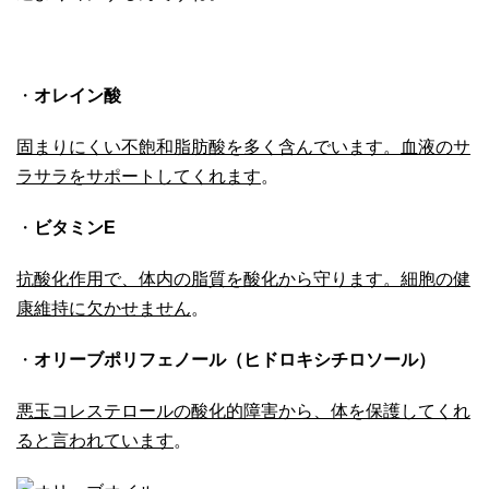
・
オレイン酸
固まりにくい不飽和脂肪酸を多く含んでいます。血液のサ
ラサラをサポートしてくれます
。
・
ビタミンE
抗酸化作用で、体内の脂質を酸化から守ります。細胞の健
康維持に欠かせません
。
・
オリーブポリフェノール（ヒドロキシチロソール）
悪玉コレステロールの酸化的障害から、体を保護してくれ
ると言われています
。