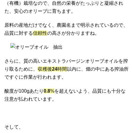
（有機）栽培なので、自然の栄養がたっぷりと凝縮され
た、安心のオリーブに育ちます。
原料の産地だけでなく、農園名まで明示されているので、
品質に対する
信頼性
の高さが分かりますね。
さらに、質の高いエキストラバージンオリーブオイルを搾
り取るために、
収穫後
24
時間
以内に、畑の中にある搾油所
ですぐに作業が行われます。
酸度が100gあたり
0.8
%
を超えないよう、品質にも十分な
注意が払われています。
そして、