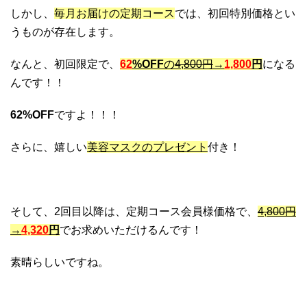
しかし、
毎月お届けの定期コース
では、初回特別価格とい
うものが存在します。
なんと、初回限定で、
62
%OFF
の
4,800円
→
1,800
円
になる
んです！！
62%OFF
ですよ！！！
さらに、嬉しい
美容マスクのプレゼント
付き！
そして、2回目以降は、定期コース会員様価格で、
4,800円
→
4,320
円
でお求めいただけるんです！
素晴らしいですね。