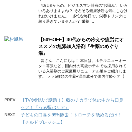
40代頃からの、ビジネスマン特有の“お悩み”、いろ
いろありますよね？ そろそろ健康診断も気にしなけ
ればいけません。 多忙な毎日で、栄養ドリンクに
頼り過ぎていませんか？ 栄養 …
【50%OFF】30代からの冷えや疲労にオ
ススメの無添加入浴剤『生薬のめぐり
湯』
皆さん、こんにちは！ 本日は、ホテルニューオー
タニ幕張など、国内外の高級ホテルでも採用されて
いる入浴剤のご家庭用リニューアル版をご紹介しま
す。 ＞＞5種類の生薬+温泉成分で体内年齢ケア【
…
PREV
【TVや雑誌で話題！】藍のチカラで体の中から口臭
ケア！『うる藍バリア』
NEXT
子どもの口臭を99%除去！トローチを舐めるだけ！
【チルドブレッシュ】