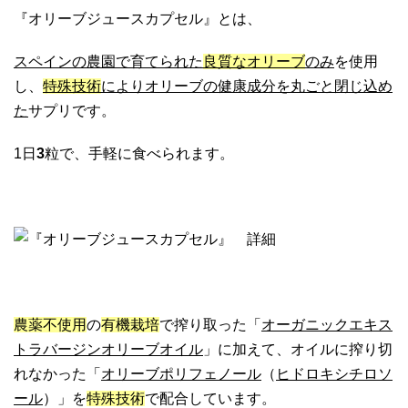
『オリーブジュースカプセル』とは、
スペインの農園で育てられた
良質なオリーブ
のみ
を使用
し、
特殊技術
によりオリーブの健康成分を丸ごと閉じ込め
た
サプリです。
1日
3
粒で、手軽に食べられます。
農薬不使用
の
有機栽培
で搾り取った「
オーガニックエキス
トラバージンオリーブオイル
」に加えて、オイルに搾り切
れなかった「
オリーブポリフェノール
（
ヒドロキシチロソ
ール
）」を
特殊技術
で配合しています。