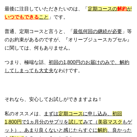
最後に注目していただきたいのは、「
定期コースの
解約
が
いつでもできる
こと
」です。
普通、定期コースと言うと、「
最低何回の継続が必要
」等
のお約束があるのですが、『オリーブジュースカプセル』
に関しては、何もありません。
つまり、極端な話、
初回の1,800円のお届けのみで、解約
してしまっても大丈夫
なわけです。
それなら、安心してお試しができますよね！
私のオススメは、
まずは
定期コース
に申し込み、
初回
1,800円
で1ヵ月分のサプリを
試して
みて（
美容マスク
もゲ
ット）、あまり良くないと感じたらすぐに
解約
、良かった